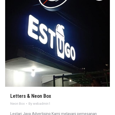
Letters & Neon Box
Neon Box
By
webadmin1
Lestari Jaya Advertising Kami melayani pemesanan